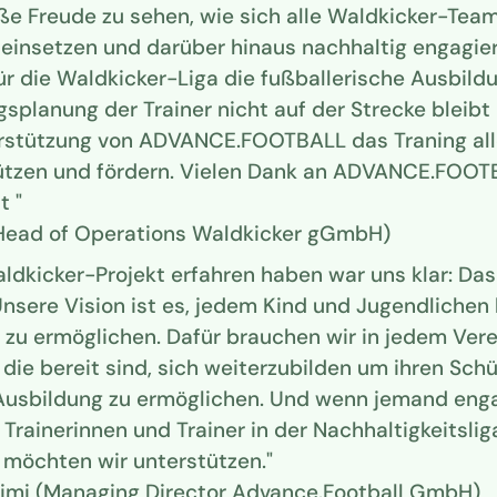
oße Freude zu sehen, wie sich alle Waldkicker-Team
 einsetzen und darüber hinaus nachhaltig engagier
ür die Waldkicker-Liga die fußballerische Ausbild
gsplanung der Trainer nicht auf der Strecke bleibt
rstützung von ADVANCE.FOOTBALL das Traning all
tzen und fördern. Vielen Dank an ADVANCE.FOOTB
t "
(Head of Operations Waldkicker gGmbH)
aldkicker-Projekt erfahren haben war uns klar: Da
Unsere Vision ist es, jedem Kind und Jugendlichen
g zu ermöglichen. Dafür brauchen wir in jedem Ver
die bereit sind, sich weiterzubilden um ihren Schü
usbildung zu ermöglichen. Und wenn jemand enga
Trainerinnen und Trainer in der Nachhaltigkeitslig
e möchten wir unterstützen."
limi (Managing Director Advance.Football GmbH)