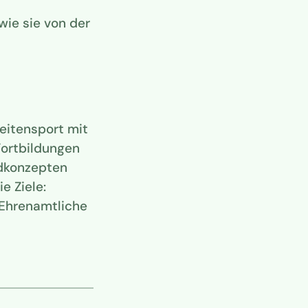
wie sie von der
eitensport mit
Fortbildungen
ndkonzepten
e Ziele:
 Ehrenamtliche