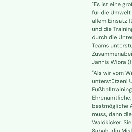
"Es ist eine gr
für die Umwelt
allem Einsatz f
und die Trainin
durch die Unte
Teams unterstü
Zusammenabei
Jannis Wiora 
"Als wir vom W
unterstützen! 
Fußballtrainin
Ehrenamtliche, 
bestmögliche A
muss, dann die 
Waldkicker. Si
Sabahudin Mis