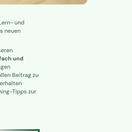
Lern- und
ls neuen
seren
fach und
igen
len Beitrag zu
 erhalten
hing-Tipps zur