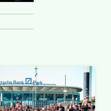
Einstellungen
Bild-
Vollbild
im-
aktivieren
Bild