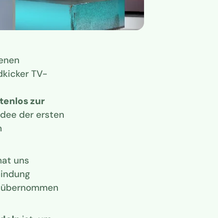
renen
dkicker TV-
enlos zur
Idee der ersten
m
hat uns
bindung
übernommen