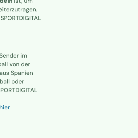
deln
ist, um
eiterzutragen.
i SPORTDIGITAL
-Sender im
all von der
 aus Spanien
ball oder
t SPORTDIGITAL
hier