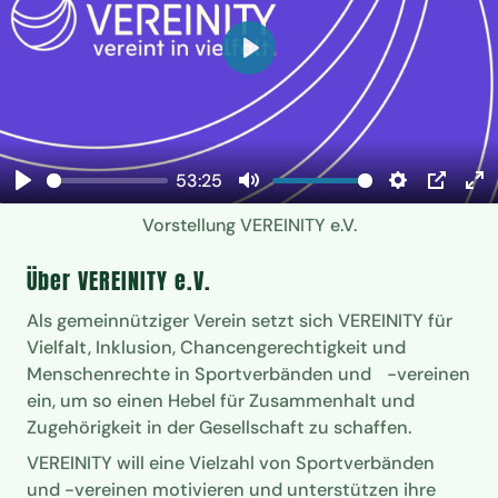
Abspielen
53:25
Abspielen
Ton
Einstellung
Bild-
Vol
Vorstellung VEREINITY e.V.
aus
im-
ak
Bild
Über VEREINITY e.V.
Als gemeinnütziger Verein setzt sich VEREINITY für
Vielfalt, Inklusion, Chancengerechtigkeit und
Menschenrechte in Sportverbänden und -vereinen
ein, um so einen Hebel für Zusammenhalt und
Zugehörigkeit in der Gesellschaft zu schaffen.
VEREINITY will eine Vielzahl von Sportverbänden
und -vereinen motivieren und unterstützen ihre