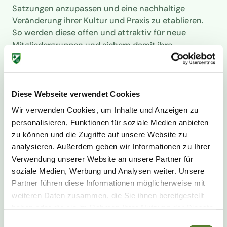
Satzungen anzupassen und eine nachhaltige
Veränderung ihrer Kultur und Praxis zu etablieren.
So werden diese offen und attraktiv für neue
Mitgliedergruppen und sichern damit ihre
Zukunftsfähigkeit. Eine signifikante Anzahl
vielfältiger und inklusiver Sportvereine ist ein
starker Hebel bei der Gestaltung einer menschlichen
Gesellschaft mit Zusammenhalt und Zughörigkeit.
Diese Webseite verwendet Cookies
Wir verwenden Cookies, um Inhalte und Anzeigen zu
Downloads:
personalisieren, Funktionen für soziale Medien anbieten
zu können und die Zugriffe auf unsere Website zu
VEREINITY Präsentation 1
analysieren. Außerdem geben wir Informationen zu Ihrer
VEREINITY Präsentation 2
Verwendung unserer Website an unsere Partner für
Kontakt:
mail@vereinity.de
soziale Medien, Werbung und Analysen weiter. Unsere
Partner führen diese Informationen möglicherweise mit
weiteren Daten zusammen, die Sie ihnen bereitgestellt
Alle News
haben oder die sie im Rahmen Ihrer Nutzung der Dienste
gesammelt haben. Sie geben Einwilligung zu unseren
Einwilligungsauswahl